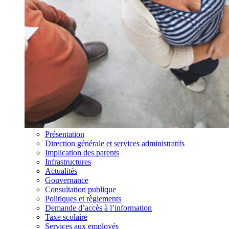
Présentation
Direction générale et services administratifs
Implication des parents
Infrastructures
Actualités
Gouvernance
Consultation publique
Politiques et règlements
Demande d’accès à l’information
Taxe scolaire
Services aux employés