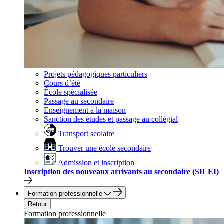
Projets pédagogiques particuliers
Cours d’été
École spécialisée
Passage au secondaire
Enseignement à la maison
Sanction des études et passage au collégial
Transport scolaire
Trouver une école secondaire
Admission et inscription
Inscription des nouveaux arrivants au secondaire (SILEI)
Formation professionnelle
Retour
Formation professionnelle