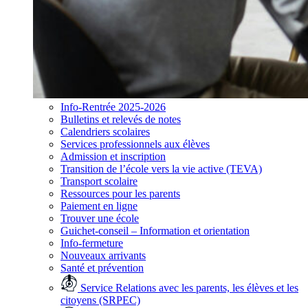
Info-Rentrée 2025-2026
Bulletins et relevés de notes
Calendriers scolaires
Services professionnels aux élèves
Admission et inscription
Transition de l’école vers la vie active (TEVA)
Transport scolaire
Ressources pour les parents
Paiement en ligne
Trouver une école
Guichet-conseil – Information et orientation
Info-fermeture
Nouveaux arrivants
Santé et prévention
Service Relations avec les parents, les élèves et les
citoyens (SRPEC)